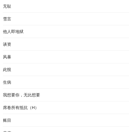
无耻
雪言
他人即地狱
谈资
风暴
此恨
生病
我想要你，无比想要
席卷所有抵抗（H）
账目