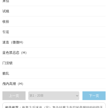
来信
试镜
收拾
引逗
迷迭（微微H）
蓝色禁忌恋（H）
门没锁
败乱
颅内高潮（H）
上一页
下一页
相关推荐：
换妻之后迷途（完）
复仇奸魔之失踪的美腿妈妈
剑指天