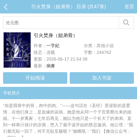
引火焚身（姐弟骨） 目录 (共47章)
首页
引火焚身（姐弟骨）
作者：
一字妃
分类：其他小说
状态：连载
字数：244762
更新：2026-06-17 21:54:38
最新：
病膏
开始阅读
加入书架
手机简介
“你是我骨中的骨，肉中的肉。”——这句话在《圣经》里讴歌的是爱
情，在他们身上，是血缘的诟病。她是他从同一个子宫里爬出来的姐
姐。十一岁离家，七年后再见，她以为他只是一个长大了的弟弟。直
到一杯将计就计的凉酒，堕入了最不该开始的禁忌漩涡。他公理：“我
们都无耻一回了，何不无耻至极呢？”她嘶吼：“我们 【微信公众号：