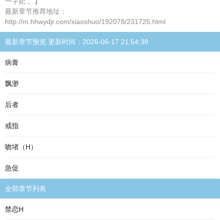
一字妃 。】
最新章节推荐地址：
http://m.hhwydjr.com/xiaoshuo/192078/231725.html
最新章节预览 更新时间：2026-06-17 21:54:38
病膏
飘渺
后者
戒指
吻堵（H）
急促
全部章节列表
禁恋H