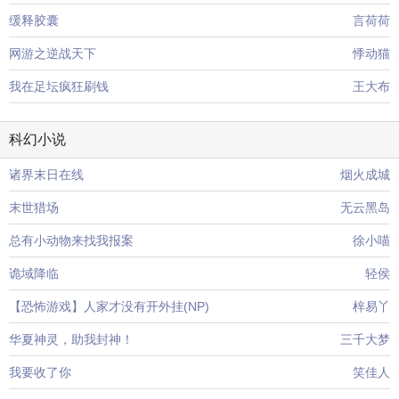
缓释胶囊
言荷荷
网游之逆战天下
悸动猫
我在足坛疯狂刷钱
王大布
科幻小说
诸界末日在线
烟火成城
末世猎场
无云黑岛
总有小动物来找我报案
徐小喵
诡域降临
轻侯
【恐怖游戏】人家才没有开外挂(NP)
梓易丫
华夏神灵，助我封神！
三千大梦
我要收了你
笑佳人