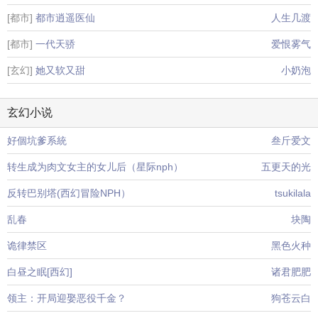
[都市]
都市逍遥医仙
人生几渡
[都市]
一代天骄
爱恨雾气
[玄幻]
她又软又甜
小奶泡
玄幻小说
好個坑爹系統
叁斤爱文
转生成为肉文女主的女儿后（星际nph）
五更天的光
反转巴别塔(西幻冒险NPH）
tsukilala
乱春
块陶
诡律禁区
黑色火种
白昼之眠[西幻]
诸君肥肥
领主：开局迎娶恶役千金？
狗苍云白