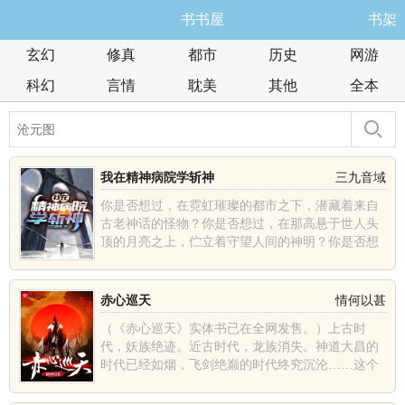
书书屋
书架
玄幻
修真
都市
历史
网游
科幻
言情
耽美
其他
全本
我在精神病院学斩神
三九音域
你是否想过，在霓虹璀璨的都市之下，潜藏着来自
古老神话的怪物？你是否想过，在那高悬于世人头
顶的月亮之上，伫立着守望人间的神明？你是否想
过，在人潮汹涌的......
赤心巡天
情何以甚
（《赤心巡天》实体书已在全网发售。）上古时
代，妖族绝迹。近古时代，龙族消失。神道大昌的
时代已经如烟，飞剑绝巅的时代终究沉沦……这个
世界发生了什么？那......