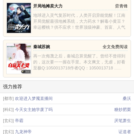
开局地摊卖大力
弈青锋
地球进入灵气复苏时代，人类开启异能觉醒！江南
开局觉醒最强地摊系统，大力药水？解毒小黄豆？
幸运樱桃？供不应求！世界顶级神豪、首富、人气
主播、巅峰强者纷......
秦城苏婉
全文免费阅读
再一次侮蔑之后，秦城总算觉醒了。曾经不曾得到
的，这次要一一握在手里。本文爽文，无虐，好看
至极Q:1050013718作者QQ：1050013718 ......
强力推荐
[都市]
欢迎进入梦魇直播间
桑沃
[科幻]
今天女主她学废了吗
糖炒肥栗
[玄幻]
帝霸
厌笔萧生
[玄幻]
九龙神帝
证道者