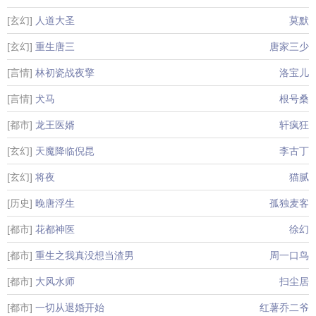
[玄幻]
人道大圣
莫默
[玄幻]
重生唐三
唐家三少
[言情]
林初瓷战夜擎
洛宝儿
[言情]
犬马
根号桑
[都市]
龙王医婿
轩疯狂
[玄幻]
天魔降临倪昆
李古丁
[玄幻]
将夜
猫腻
[历史]
晚唐浮生
孤独麦客
[都市]
花都神医
徐幻
[都市]
重生之我真没想当渣男
周一口鸟
[都市]
大风水师
扫尘居
[都市]
一切从退婚开始
红薯乔二爷