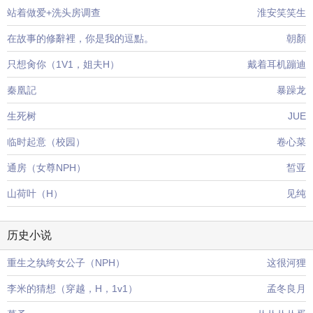
站着做爱+洗头房调查
淮安笑笑生
在故事的修辭裡，你是我的逗點。
朝顏
只想肏你（1V1，姐夫H）
戴着耳机蹦迪
秦凰記
暴躁龙
生死树
JUE
临时起意（校园）
卷心菜
通房（女尊NPH）
皙亚
山荷叶（H）
见纯
历史小说
重生之纨绔女公子（NPH）
这很河狸
李米的猜想（穿越，H，1v1）
孟冬良月