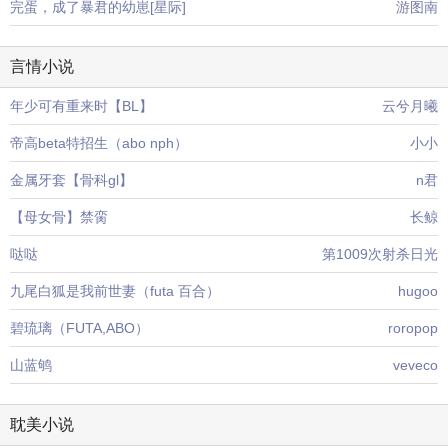
完蛋，成了暴君的幼崽[星际]
游图南
言情小说
年少可有重来时【BL】
云兮月曦
帝高beta特招生（abo nph）
小小
金属牙套【骨科gl】
n君
【母女骨】禁脔
长鲸
哒哒
第1009次射杀日光
九尾白狐是我前世妻（futa 百合）
hugoo
碧琉璃（FUTA,ABO）
roropop
山蓝鸲
veveco
耽美小说