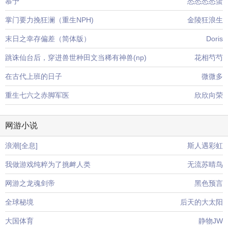
慕予
怂怂怂怂蛋
掌门要力挽狂澜（重生NPH)
金陵狂浪生
末日之幸存偏差（简体版）
Doris
跳诛仙台后，穿进兽世种田文当稀有神兽(np)
花相芍芍
在古代上班的日子
微微多
重生七六之赤脚军医
欣欣向荣
网游小说
浪潮[全息]
斯人遇彩虹
我做游戏纯粹为了挑衅人类
无流苏晴鸟
网游之龙魂剑帝
黑色预言
全球秘境
后天的大太阳
大国体育
静物JW