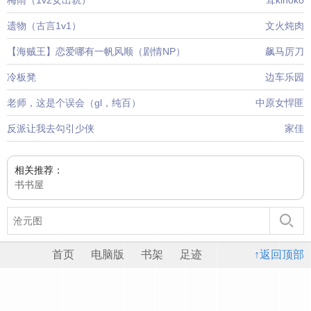
梅雨（1v2女出轨）
茸kinoko
遗物（古言1v1）
文火炖肉
【海贼王】恋爱哪有一帆风顺（剧情NP）
飙马厉刀
冷板凳
边车乐园
老师，这是个误会（gl，纯百）
中原女悍匪
反派让我去勾引少侠
家佳
相关推荐：
书书屋
首页
电脑版
书架
足迹
↑返回顶部