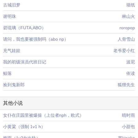
古城旧梦
墙纸
谢明珠
林山火
碧琉璃（FUTA,ABO）
roropop
请问，我也要被强制吗（abo np）
人骨雪山
充气娃娃
老爷爱小红
我的初级演员代班日记
波尼
鲸落
依读
捡到鬼新郎
狐狸先生
其他小说
女仆在庄园里被爆操（上位者nph，欧式）
晴时雨
小黄粱（强制 1v1 h）
小甜包