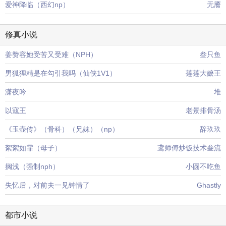
爱神降临（西幻np）
无餍
修真小说
姜赞容她受苦又受难（NPH）
叁只鱼
男狐狸精是在勾引我吗（仙侠1V1）
莲莲大嬷王
潇夜吟
堆
以寇王
老景排骨汤
《玉壶传》（骨科）（兄妹）（np）
辞玖玖
絮絮如霏（母子）
鸢师傅炒饭技术叁流
搁浅（强制nph）
小圆不吃鱼
失忆后，对前夫一见钟情了
Ghastly
都市小说