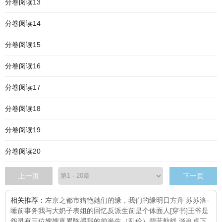
分卷阅读13
分卷阅读14
分卷阅读15
分卷阅读16
分卷阅读17
分卷阅读18
分卷阅读19
分卷阅读20
上一页
下一页
相关推荐：
左京之都市猎艳
她们的缘，我们的缘
明日方舟 苏苏洛-
睡前事务
我与大奶子表姐的回忆
反派生前是个体面人[穿书]
王爷是
怨灵
有三位嫂嫂真累
陈墨
我的前半生（乱伦）
碧蓝航线 谈判桌下