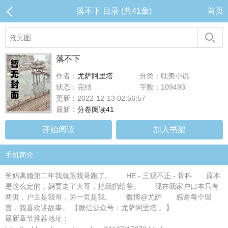
落不下 目录 (共41章)
首页
落不下
作者：
尤萨阿里塔
分类：耽美小说
状态：完结
字数：109493
更新：2022-12-13 02:56:57
最新：
分卷阅读41
开始阅读
加入书架
手机简介
爸妈离婚第二年我就跟我哥跑了。 HE - 三观不正 - 骨科 原本
是这么定的，妈要走了大哥，把我扔给爸。 现在我家户口本只有
两页，户主是我哥，另一页是我。 微博@尤萨 感谢每个留
言，我喜欢讲故事。 【微信公众号：尤萨阿里塔 。】
最新章节推荐地址：