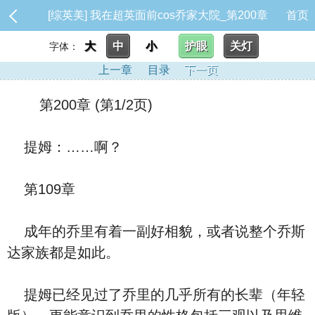
[综英美] 我在超英面前cos乔家大院_第200章
首页
大
中
小
护眼
关灯
字体：
上一章
目录
下一页
第200章 (第1/2页)
提姆：……啊？
第109章
成年的乔里有着一副好相貌，或者说整个乔斯
达家族都是如此。
提姆已经见过了乔里的几乎所有的长辈（年轻