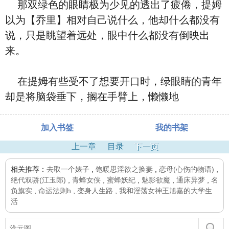
那双绿色的眼睛极为少见的透出了疲倦，提姆
以为【乔里】相对自己说什么，他却什么都没有
说，只是眺望着远处，眼中什么都没有倒映出
来。
在提姆有些受不了想要开口时，绿眼睛的青年
却是将脑袋垂下，搁在手臂上，懒懒地
加入书签
我的书架
上一章
目录
下一页
相关推荐：
去取一个婊子
,
饱暖思淫欲之换妻
,
恋母(心伤的物语)
,
绝代双骄(江玉郎)
,
青蜂女侠
,
蜜蜂妖纪
,
魅影欲魔
,
通床异梦
,
名
负旗实
,
命运法则h
,
变身人生路
,
我和淫荡女神王旭嘉的大学生
活