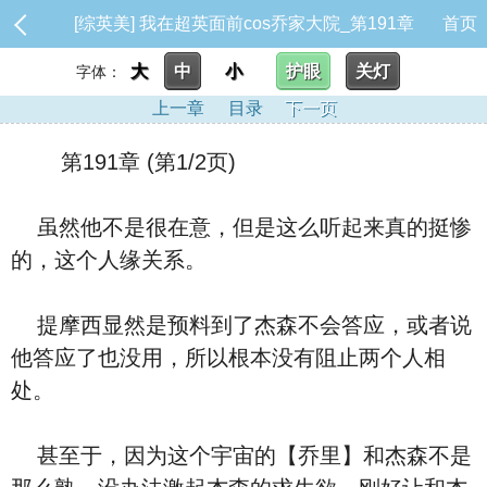
[综英美] 我在超英面前cos乔家大院_第191章
首页
大
中
小
护眼
关灯
字体：
上一章
目录
下一页
第191章 (第1/2页)
虽然他不是很在意，但是这么听起来真的挺惨
的，这个人缘关系。
提摩西显然是预料到了杰森不会答应，或者说
他答应了也没用，所以根本没有阻止两个人相
处。
甚至于，因为这个宇宙的【乔里】和杰森不是