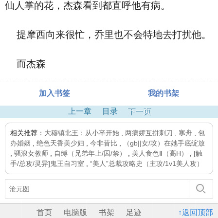
仙人掌的花，杰森看到都直呼他有病。
提摩西向来很忙，乔里也不会特地去打扰他。
而杰森
加入书签
我的书架
上一章
目录
下一页
相关推荐：
大穆镇北王：从小卒开始
,
两病娇互拼刺刀
,
寒舟
,
包
办婚姻
,
绝色天香美少妇
,
今非昔比
,
（gb||女/攻）在她手底绽放
,
骚浪女教师
,
自缚（兄弟年上/囚/禁）
,
美人食色Ⅱ（高H）
,
[触
手/总攻/灵异]鬼王自习室
,
“美人”总裁攻略史（主攻/1v1美人攻）
首页
电脑版
书架
足迹
↑返回顶部