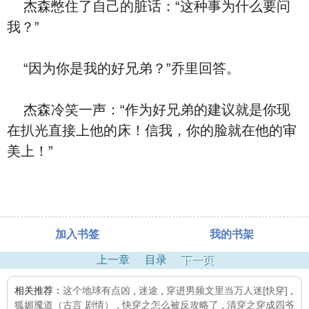
杰森憋住了自己的脏话：“这种事为什么要问
我？”
“因为你是我的好兄弟？”乔里回答。
杰森冷笑一声：“作为好兄弟的建议就是你现
在扒光直接上他的床！信我，你的脸就在他的审
美上！”
加入书签
我的书架
上一章
目录
下一页
相关推荐：
这个地球有点凶
,
迷途
,
穿进男频文里当万人迷[快穿]
,
狐媚魇道（古言 剧情）
,
快穿之怎么被反攻略了
,
清穿之穿成四爷