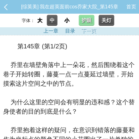
[综英美] 我在超英面前cos乔家大院_第145章
首页
大
中
小
护眼
关灯
字体：
上一章
目录
下一页
第145章 (第1/2页)
乔里在墙壁角落中上一朵花，然后围绕着这个
巷子开始转圈，藤蔓一点一点蔓延过墙壁，开始
摸索这片空间之中的节点。
为什么这里的空间会有明显的违和感？这个替
身使者的目的到底是什么？
乔里抱着这样的疑问，在意识到错落的藤蔓和