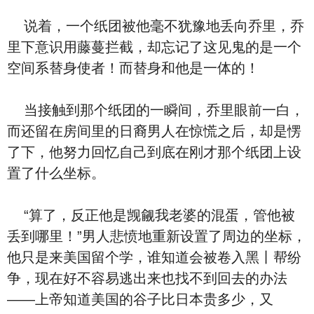
说着，一个纸团被他毫不犹豫地丢向乔里，乔
里下意识用藤蔓拦截，却忘记了这见鬼的是一个
空间系替身使者！而替身和他是一体的！
当接触到那个纸团的一瞬间，乔里眼前一白，
而还留在房间里的日裔男人在惊慌之后，却是愣
了下，他努力回忆自己到底在刚才那个纸团上设
置了什么坐标。
“算了，反正他是觊觎我老婆的混蛋，管他被
丢到哪里！”男人悲愤地重新设置了周边的坐标，
他只是来美国留个学，谁知道会被卷入黑丨帮纷
争，现在好不容易逃出来也找不到回去的办法
——上帝知道美国的谷子比日本贵多少，又