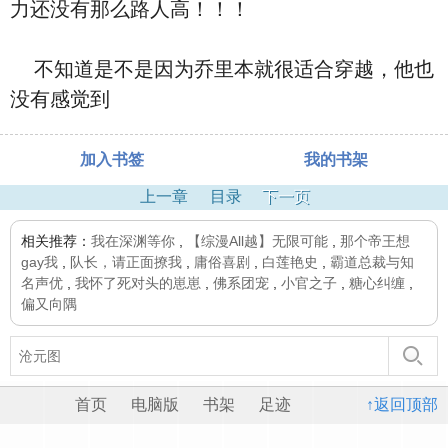
力还没有那么路人高！！！
不知道是不是因为乔里本就很适合穿越，他也
没有感觉到
加入书签
我的书架
上一章
目录
下一页
相关推荐：
我在深渊等你
,
【综漫All越】无限可能
,
那个帝王想
gay我
,
队长，请正面撩我
,
庸俗喜剧
,
白莲艳史
,
霸道总裁与知
名声优
,
我怀了死对头的崽崽
,
佛系团宠
,
小官之子
,
糖心纠缠
,
偏又向隅
首页
电脑版
书架
足迹
↑返回顶部