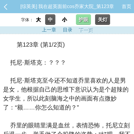
[综英美] 我在超英面前cos乔家大院_第123章
首页
大
中
小
护眼
关灯
字体：
上一章
目录
下一页
第123章 (第1/2页)
托尼·斯塔克：？？？
托尼·斯塔克至今还不知道乔里喜欢的人是男
是女，他根据自己的思维下意识认为是个超辣的
女学生，所以此刻脑海之中的画面有点微妙
了：“额……你怎么知道的？”
乔里的眼睛里满是血丝，表情恐怖，托尼立刻