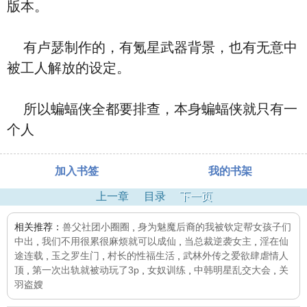
版本。
有卢瑟制作的，有氪星武器背景，也有无意中
被工人解放的设定。
所以蝙蝠侠全都要排查，本身蝙蝠侠就只有一
个人
加入书签
我的书架
上一章
目录
下一页
相关推荐：
兽父社团小圈圈
,
身为魅魔后裔的我被钦定帮女孩子们
中出
,
我们不用很累很麻烦就可以成仙
,
当总裁逆袭女主
,
淫在仙
途连载
,
玉之罗生门
,
村长的性福生活
,
武林外传之爱欲肆虐情人
顶
,
第一次出轨就被动玩了3p
,
女奴训练
,
中韩明星乱交大会
,
关
羽盗嫂