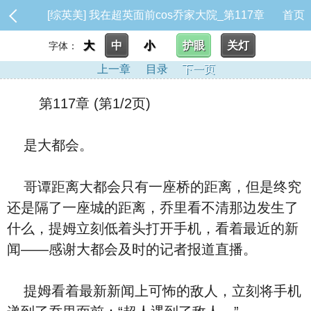
[综英美] 我在超英面前cos乔家大院_第117章
首页
大
中
小
护眼
关灯
字体：
上一章
目录
下一页
第117章 (第1/2页)
是大都会。
哥谭距离大都会只有一座桥的距离，但是终究
还是隔了一座城的距离，乔里看不清那边发生了
什么，提姆立刻低着头打开手机，看着最近的新
闻——感谢大都会及时的记者报道直播。
提姆看着最新新闻上可怖的敌人，立刻将手机