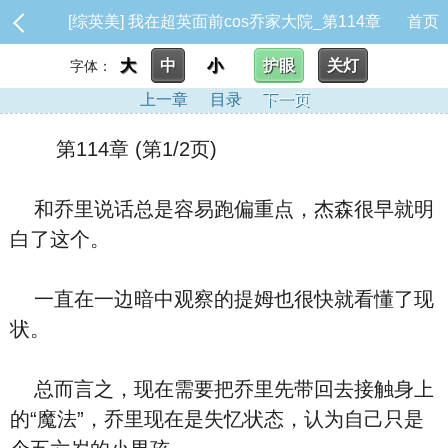
[综英美] 我在超英面前cos乔家大院_第114章
首页
大
中
小
护眼
关灯
字体：
上一章
目录
下一页
第114章 (第1/2页)
和乔里说话总是容易跑偏重点，杰森很早就明
白了这个。
一直在一边暗中观察的提姆也很快就看懂了现
状。
总而言之，现在需要把乔里先带回去接触身上
的“魔法”，乔里现在是失忆状态，认为自己只是