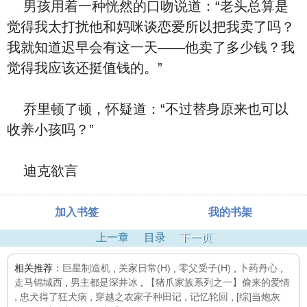
男孩用着一种恍然的口吻说道：“老头总算是
觉得我太打扰他和妈咪谈恋爱所以把我卖了吗？
我就知道迟早会有这一天——他卖了多少钱？我
觉得我应该还挺值钱的。”
乔里顿了顿，怀疑道：“不过替身原来也可以
收养小孩吗？”
迪克欲言
加入书签
我的书架
上一章
目录
下一页
相关推荐：
巨星制造机
,
关家日常(H)
,
零父受子(H)
,
卜药丹心
,
走马锦城西
,
男主都是深井冰
,
【猪爪家族系列之一】偷来的爱情
,
忠犬得了狂犬病
,
穿越之农家子种田记
,
记忆轮回
,
[综]当炮灰