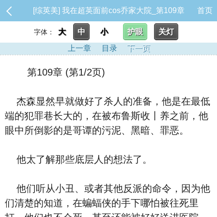
[综英美] 我在超英面前cos乔家大院_第109章
首页
大
中
小
护眼
关灯
字体：
上一章
目录
下一页
第109章 (第1/2页)
杰森显然早就做好了杀人的准备，他是在最低
端的犯罪巷长大的，在被布鲁斯收丨养之前，他
眼中所倒影的是哥谭的污泥、黑暗、罪恶。
他太了解那些底层人的想法了。
他们听从小丑、或者其他反派的命令，因为他
们清楚的知道，在蝙蝠侠的手下哪怕被往死里