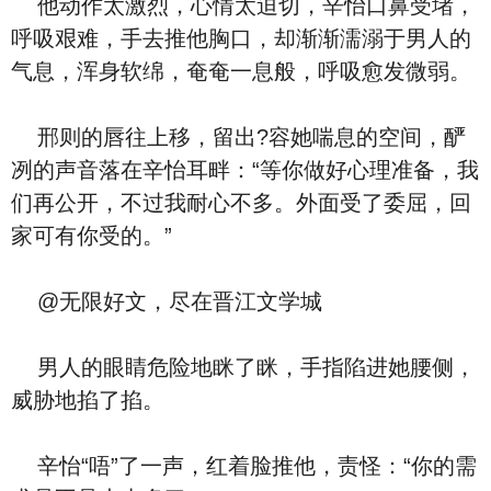
他动作太激烈，心情太迫切，辛怡口鼻受堵，
呼吸艰难，手去推他胸口，却渐渐濡溺于男人的
气息，浑身软绵，奄奄一息般，呼吸愈发微弱。
邢则的唇往上移，留出?容她喘息的空间，酽
冽的声音落在辛怡耳畔：“等你做好心理准备，我
们再公开，不过我耐心不多。外面受了委屈，回
家可有你受的。”
@无限好文，尽在晋江文学城
男人的眼睛危险地眯了眯，手指陷进她腰侧，
威胁地掐了掐。
辛怡“唔”了一声，红着脸推他，责怪：“你的需