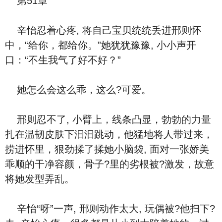
第51章
辛怡忍着心疼, 将自己宝贝统统丢进邢则怀
中，“给你，都给你。”她犹犹豫豫, 小小声开
口：“不生我气了好不好？”
她怎么会这么乖，这么?可爱。
邢则忍不了, 小臂上，线条凸显，勃勃的力量
扎在温韧皮肤下汩汩跳动，他猛地将人带过来，
捞进怀里，狠劲揉了揉她小脑袋, 面对一张娇美
乖顺的干净容颜，骨子?里的劣根被?激发，故意
将她发型弄乱。
辛怡“呀”一声, 邢则动作太大, 玩偶被?他扫下?