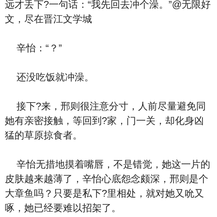
远才丢下?一句话：“我先回去冲个澡。”@无限好
文，尽在晋江文学城
辛怡：“？”
还没吃饭就冲澡。
接下?来，邢则很注意分寸，人前尽量避免同
她有亲密接触，等回到?家，门一关，却化身凶
猛的草原掠食者。
辛怡无措地摸着嘴唇，不是错觉，她这一片的
皮肤越来越薄了，辛怡心底怨念颇深，邢则是个
大章鱼吗？只要是私下?里相处，就对她又吮又
啄，她已经要难以招架了。