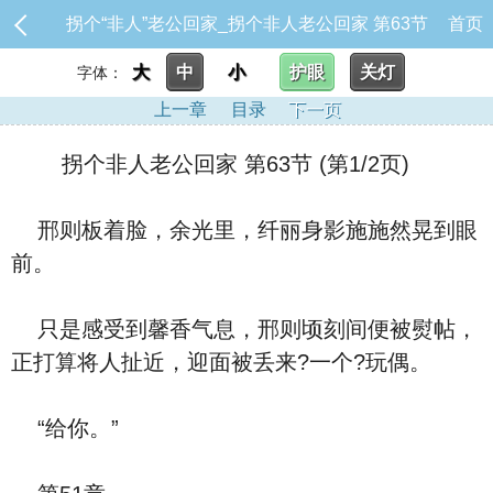
拐个“非人”老公回家_拐个非人老公回家 第63节
首页
大
中
小
护眼
关灯
字体：
上一章
目录
下一页
拐个非人老公回家 第63节 (第1/2页)
邢则板着脸，余光里，纤丽身影施施然晃到眼
前。
只是感受到馨香气息，邢则顷刻间便被熨帖，
正打算将人扯近，迎面被丢来?一个?玩偶。
“给你。”