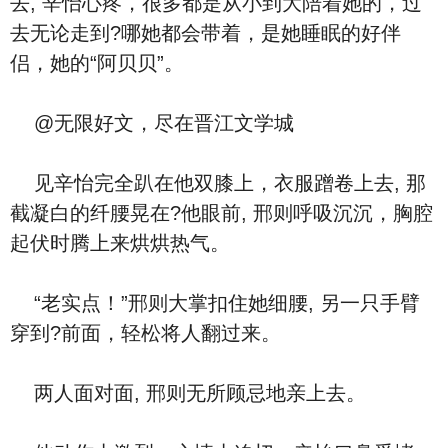
去, 辛怡心疼，很多都是从小到大陪着她的，过
去无论走到?哪她都会带着，是她睡眠的好伴
侣，她的“阿贝贝”。
@无限好文，尽在晋江文学城
见辛怡完全趴在他双膝上，衣服蹭卷上去, 那
截凝白的纤腰晃在?他眼前, 邢则呼吸沉沉，胸腔
起伏时腾上来烘烘热气。
“老实点！”邢则大掌扣住她细腰, 另一只手臂
穿到?前面，轻松将人翻过来。
两人面对面, 邢则无所顾忌地亲上去。