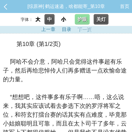
[综原神] 鹤运速递，啥都能寄_第10章
首页
大
中
小
护眼
关灯
字体：
上一章
目录
下一页
第10章 (第1/2页)
阿哈不会介意，阿哈只会觉得这件事超有乐
子，然后再给悲悼伶人们再多赠送一点欢愉命途
的力量。
“想想吧，这件事多有乐子啊……唔，这么说
来，我其实应该试着去参选下次的罗浮将军之
位，和符玄打擂台赛的话其实有点难度，毕竟那
小姑娘聪明且可靠，而且在太卜司干了多年，云