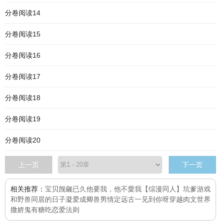
分卷阅读14
分卷阅读15
分卷阅读16
分卷阅读17
分卷阅读18
分卷阅读19
分卷阅读20
上一页
下一页
相关推荐：
宝贝
觊觎已久
他要我，他不愛我
【综漫同人】坑爹游戏
和野兽同居的日子
凝爱成卿
兽男
情定远古
一见到你呀
穿越肉文世界
撒娇鬼有糖吃
恋爱法则