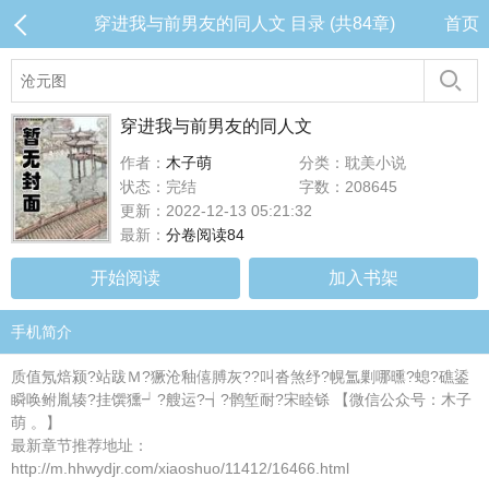
穿进我与前男友的同人文 目录 (共84章)
首页
穿进我与前男友的同人文
作者：
木子萌
分类：耽美小说
状态：完结
字数：208645
更新：2022-12-13 05:21:32
最新：
分卷阅读84
开始阅读
加入书架
手机简介
质值氖焙颍?站跋Ｍ?獗沧釉僖膊灰??叫沓煞纾?幌氲剿哪曛?螅?礁鋈
瞬唤鲋胤辏?挂馔獯┙?艘运?┪?鹘堑耐?宋睦铩 【微信公众号：木子
萌 。】
最新章节推荐地址：
http://m.hhwydjr.com/xiaoshuo/11412/16466.html